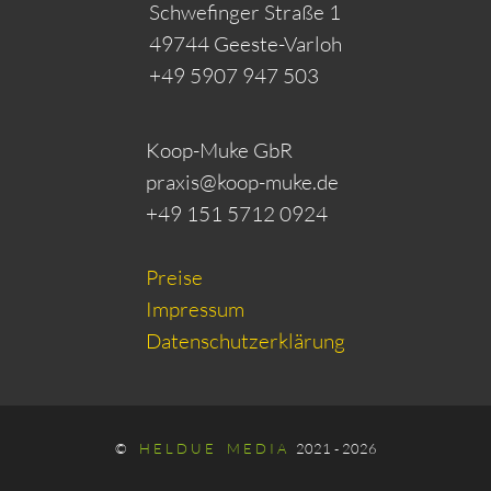
Schwefinger Straße 1
49744 Geeste-Varloh
+49 5907 947 503
Koop-Muke GbR
praxis@koop-muke.de
+49 151 5712 0924
Preise
Impressum
Datenschutzerklärung
©
H E L D U E M E D I A
2021 -
2026