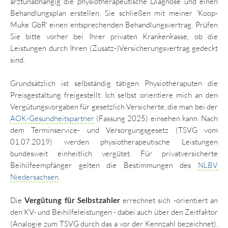
arztunabhängig die physiotherapeutische Diagnose und einen
Behandlungsplan erstellen. Sie schließen mit meiner 'Koop-
Muke GbR' einen entsprechenden Behandlungsvertrag. Prüfen
PHILOSOPHIE
Sie bitte vorher bei Ihrer privaten Krankenkasse, ob die
Leistungen durch Ihren (Zusatz-)Versicherungsvertrag gedeckt
sind.
KONTAKT
Grundsätzlich ist selbständig tätigen Physiotheraputen die
Preisgestaltung freigestellt. Ich selbst orientiere mich an den
Vergütungsvorgaben für gesetzlich Versicherte, die man bei der
AOK-Gesundheitspartner
(Fassung 2025) einsehen kann. Nach
dem Terminservice- und Versorgungsgesetz (TSVG vom
01.07.2019) werden physiotherapeutische Leistungen
bundesweit einheitlich vergütet. Für privatversicherte
Beihilfeempfänger gelten die Bestimmungen des
NLBV
Niedersachsen
.
Die
Vergütung für Selbstzahler
errechnet sich -orientiert an
den KV- und Beihilfeleistungen - dabei auch über den Zeitfaktor
(Analogie zum TSVG durch das a vor der Kennzahl bezeichnet).